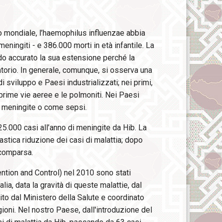
o mondiale, l’haemophilus influenzae abbia
eningiti - e 386.000 morti in età infantile. La
odo accurato la sua estensione perché la
torio. In generale, comunque, si osserva una
 sviluppo e Paesi industrializzati; nei primi,
 prime vie aeree e le polmoniti. Nei Paesi
me meningite o come sepsi.
-25.000 casi all’anno di meningite da Hib. La
astica riduzione dei casi di malattia; dopo
scomparsa.
ntion and Control) nel 2010 sono stati
lia, data la gravità di queste malattie, dal
ito dal Ministero della Salute e coordinato
egioni. Nel nostro Paese, dall'introduzione del