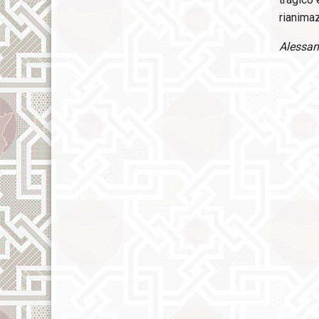
rianimaz
Alessand