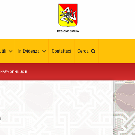
tili
In Evidenza
Contattaci
Cerca
A HAEMOPHILUS B
a