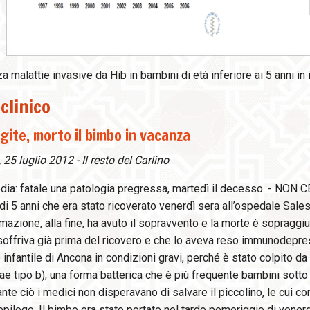
a malattie invasive da Hib in bambini di età inferiore ai 5 anni in i
clinico
ite, morto il bimbo in vacanza
25 luglio 2012 - Il resto del Carlino
dia: fatale una patologia pregressa, martedì il decesso. - NON C
di 5 anni che era stato ricoverato venerdì sera all’ospedale Sales
mazione, alla fine, ha avuto il sopravvento e la morte è sopraggiu
offriva già prima del ricovero e che lo aveva reso immunodepresso
infantile di Ancona in condizioni gravi, perché è stato colpito 
ae tipo b), una forma batterica che è più frequente bambini sotto i 
te ciò i medici non disperavano di salvare il piccolino, le cui cond
epilogo. Il bimbo era stato portato nel tardo pomeriggio di venerdì