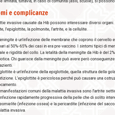
 è limitata, tuttavia, in caso di comunità (asili, scuole), si posson
omi e complicanze
tie invasive causate da Hib possono interessare diversi organi. I
, l’epiglottite, la polmonite, l’artrite, e la cellulite.
ningite è un'infezione delle membrane che coprono il cervello ed
pari al 50%-65% dei casi in era pre-vaccino. I sintomi tipici di m
le e rigidità del collo. La letalità della meningite da Hib è del 
iotica. Chi guarisce dalla meningite può avere però conseguenze
azienti.
glottite è un'infezione della epiglottide, quella struttura della go
tizione. L’epiglottite è pericolosa perché può causare una ostruz
ocamento.
 manifestazioni comuni della malattia invasiva sono l'artrite settic
infezione rapidamente progressiva della pelle che di solito interes
eomielite (infezione ossea) e la pericardite (infezione del sac
lattia invasiva.