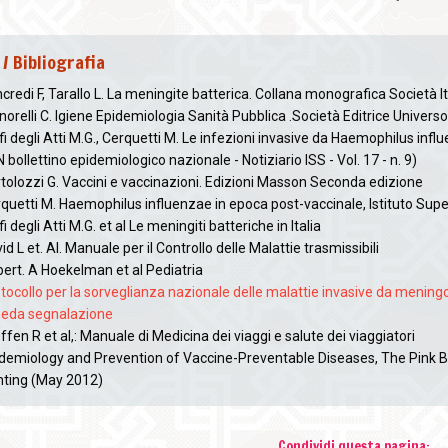
 / Bibliografia
credi F, Tarallo L. La meningite batterica. Collana monografica Società I
norelli C. Igiene Epidemiologia Sanità Pubblica .Società Editrice Univers
fi degli Atti M.G., Cerquetti M. Le infezioni invasive da Haemophilus influ
 bollettino epidemiologico nazionale - Notiziario ISS - Vol. 17 - n. 9)
tolozzi G. Vaccini e vaccinazioni. Edizioni Masson Seconda edizione
quetti M. Haemophilus influenzae in epoca post-vaccinale, Istituto Su
fi degli Atti M.G. et al Le meningiti batteriche in Italia
id L et. Al. Manuale per il Controllo delle Malattie trasmissibili
ert. A Hoekelman et al Pediatria
tocollo per la sorveglianza nazionale delle malattie invasive da mening
heda segnalazione
ffen R et al,: Manuale di Medicina dei viaggi e salute dei viaggiatori
demiology and Prevention of Vaccine-Preventable Diseases, The Pink B
nting (May 2012)
Condividi questa pagina: