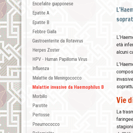
Encefalite giapponese
L’Haem
Epatite A
soprat
Epatite B
Febbre Gialla
L’Haemop
Gastroenterite da Rotavirus
età infe
Herpes Zoster
alcuni c
HPV - Human Papilloma Virus
L’Haemop
Influenza
composiz
Malattie da Meningococco
invasive
soprattu
Malattie invasive da Haemophilus B
Morbillo
Vie d
Parotite
La tras
Pertosse
faringee
Pneumococco
stagioni