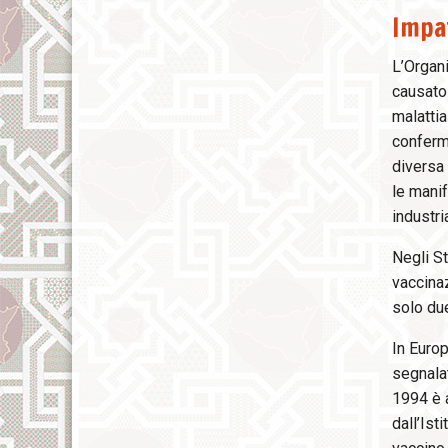
Impa
L’Organi
causato 
malattia
conferma
diversa 
le manif
industri
Negli St
vaccinaz
solo due
In Euro
segnalat
1994 è a
dall’Ist