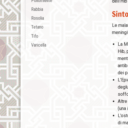
Poliomielite
dell’Hib
Rabbia
Sint
Rosolia
Le malat
Tetano
meningite
Tifo
La Me
Varicella
Hib, 
menta
antib
dei p
L'Epi
deglu
soff
Altre
(una 
L’ost
di ma