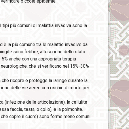
o verificare piccole epidemie.
 tipi più comuni di malattia invasiva sono la
 è la più comune tra le malattie invasive da
eningite sono febbre, alterazione dello stato
2%-5% anche con una appropriata terapia
 neurologiche, che si verificano nel 15%-30%
la che ricopre e protegge la laringe durante la
ione delle vie aeree con rischio di morte per
a (infezione delle articolazione), la cellulite
sa faccia, testa, o collo), e la polmonite.
co che copre il cuore) sono forme meno comuni