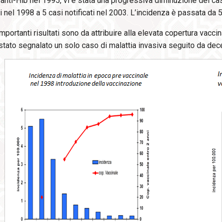
anti-Hib nel 1995, vi è stata una progressiva diminuzione dei ca
ti nel 1998 a 5 casi notificati nel 2003. L’incidenza è passata da 
mportanti risultati sono da attribuire alla elevata copertura vaccin
stato segnalato un solo caso di malattia invasiva seguito da dec