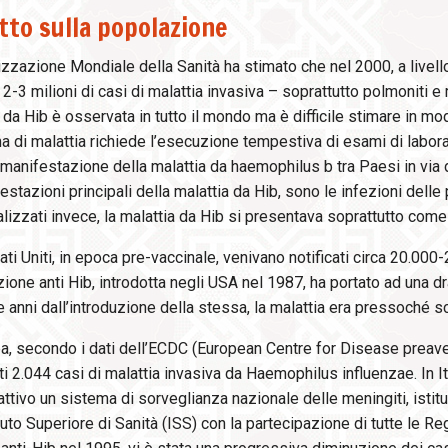
tto sulla popolazione
zzazione Mondiale della Sanità ha stimato che nel 2000, a livell
2-3 milioni di casi di malattia invasiva – soprattutto polmoniti e m
 da Hib è osservata in tutto il mondo ma è difficile stimare in m
 di malattia richiede l’esecuzione tempestiva di esami di labora
manifestazione della malattia da haemophilus b tra Paesi in via di
estazioni principali della malattia da Hib, sono le infezioni delle
alizzati invece, la malattia da Hib si presentava soprattutto co
ati Uniti, in epoca pre-vaccinale, venivano notificati circa 20.000
ione anti Hib, introdotta negli USA nel 1987, ha portato ad una dr
 anni dall’introduzione della stessa, la malattia era pressoché 
pa, secondo i dati dell’ECDC (European Centre for Disease preave
i 2.044 casi di malattia invasiva da Haemophilus influenzae. In Ita
ttivo un sistema di sorveglianza nazionale delle meningiti, istitu
ituto Superiore di Sanità (ISS) con la partecipazione di tutte le R