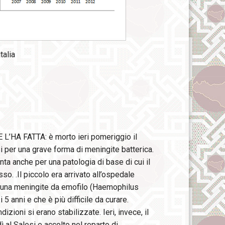
talia
E L’HA FATTA: è morto ieri pomeriggio il
i per una grave forma di meningite batterica.
nta anche per una patologia di base di cui il
. .Il piccolo era arrivato all’ospedale
da una meningite da emofilo (Haemophilus
5 anni e che è più difficile da curare.
izioni si erano stabilizzate. Ieri, invece, il
 al Salesi e accolto nel reparto di