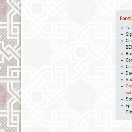
Fonti
Tan
Sig
Cio
BEN
Bar
Cer
Cio
Dav
Rob
Pro
sc
Ste
Epi
Pri