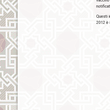
vaccino 
notifica
Questi i
2012 è 