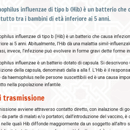
ophilus influenzae di tipo b (Hib) è un batterio che 
tutto tra i bambini di età inferiore ai 5 anni.
hilus influenzae di tipo b (Hib) è un batterio che causa infezion
riore ai 5 anni. Abitualmente, l’Hib dà una malattia simil-influenzal
asi, invece, l’infezione può evolvere in forme gravi dette forme i
hilus influenzae è un batterio dotato di capsula. Si descrivono 6
ione della capsula, denominati dalla a alla f. L’Hib è il responsa
 da haemophilus nelle persone suscettibili ed è una causa importa
tto nella popolazione infantile.
i trasmissione
missione avviene attraverso contatto diretto, con inalazione di 
 da parte di malati e/o portatori; dall’introduzione del vaccino, è 
 nelle quali Hib diffonde maggiormente da un soggetto all’altro s