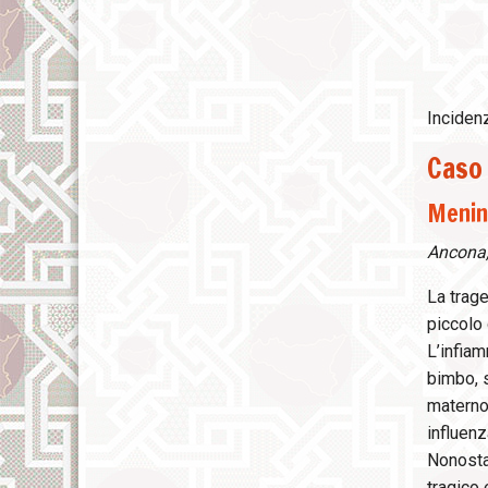
Incidenz
Caso 
Mening
Ancona, 
La trage
piccolo 
L’infiam
bimbo, s
materno 
influenz
Nonostan
tragico 