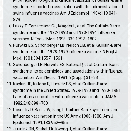
M. An epidemiologic and clinical evaluation of Guillain-Barre´
syndrome reported in association with the administration of
swine influenza vaccines Am J Epidemiol. 1984;119:841-
879
Lasky T, Terracciano GJ, Magder L, et al. The Guillain-Barre
syndrome and the 1992-1993 and 1993-1994 influenza
vaccines. N Engl J Med. 1998; 339:1797–1802
Hurwitz ES, Schonberger LB, Nelson DB, et al. Guillain-Barre
syndrome and the 1978-1979 influenza vaccine. N Engl J
Med. 1981;304:1557–1561
Schonberger LB, Hurwitz ES, Katona P, et al. Guillain- Barre
syndrome: its epidemiology and associations with influenza
vaccination. Ann Neurol. 1981; 9(Suppl):31–38
Kaplan JE, Katona P, Hurwitz ES, et al. Guillain-Barre
syndrome in the United States, 1979-1980 and 1980- 1981.
Lack of an association with influenza vaccination. JAMA.
1982;248:698–700
Roscelli JD, Bass JW, Pang L. Guillain-Barre syndrome and
influenza vaccination in the US Army,1980-1988. Am J
Epidemiol. 1991;133:952–955
Juurlink DN, Stukel TA, Kwong J, et al. Guillain-Barre