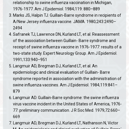
relationship to swine influenza vaccination in Michigan,
1976-1977. Am J Epidemiol. 1984;119: 880–889
Marks JS, Halpin TJ. Guillain-Barre syndrome in recipients of
A/New Jersey influenza vaccine. JAMA. 1980;243:2490–
2494
Safranek TJ, Lawrence DN, Kurland LT, et al. Reassessment
of the association between Guillain- Barre syndrome and
receipt of swine influenza vaccine in 1976-1977: results of a
two-state study. Expert Neurology Group. Am J Epidemiol.
1991;133:940–951
Langmuir AD, Bregman DJ, Kurland LT, et al. An
epidemiologic and clinical evaluation of Guillain- Barre
syndrome reported in association with the administration of
swine influenza vaccines. Am J Epidemiol. 1984;119:841–
879
Langmuir AD. Guillain-Barre syndrome: the swine influenza
virus vaccine incident in the United States of America, 1976-
77: preliminary communication. J R Soc Med. 1979;72:660–
669
Langmuir AD, Bregman DJ, Kurland LT, Nathanson N, Victor