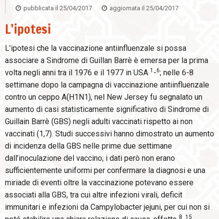
pubblicata il
25/04/2017
aggiornata il
25/04/2017
L’ipotesi
L’ipotesi che la vaccinazione antiinfluenzale si possa
associare a Sindrome di Guillan Barrè è emersa per la prima
1
6
volta negli anni tra il 1976 e il 1977 in USA
-
; nelle 6-8
settimane dopo la campagna di vaccinazione antiinfluenzale
contro un ceppo A(H1N1), nel New Jersey fu segnalato un
aumento di casi statisticamente significativo di Sindrome di
Guillain Barrè (GBS) negli adulti vaccinati rispetto ai non
vaccinati (1,7). Studi successivi hanno dimostrato un aumento
di incidenza della GBS nelle prime due settimane
dall’inoculazione del vaccino; i dati però non erano
sufficientemente uniformi per confermare la diagnosi e una
miriade di eventi oltre la vaccinazione potevano essere
associati alla GBS, tra cui altre infezioni virali, deficit
immunitari e infezioni da Campylobacter jejuni, per cui non si
8
15