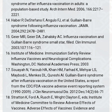
syndrome after influenza vaccination in adults: a
population-based study. Arch Intern Med. 2006; 166:2217–
2221.
Haber P, DeStefano F, Angulo FJ, et al. Guillain-Barre
syndrome following influenza vaccination. JAMA.
2004;292:2478–2481.
Geier MR, Geier DA, Zahalsky AC. Influenza vaccination and
Guillain Barre syndrome small star, filled. Clin Immunol.
2003;107:116–121.
Institute of Medicine. Immunization Safety Review:
Influenza Vaccines and Neurological Complications.
Washington, DC: National Academies Press; 2003.
Souayah N, Yacoub HA, Khan HM, Farhad K, Mehyar LS,
Maybodi L, Menkes DL, Qureshi AI. Guillain-Barré syndrome
after influenza vaccination in the United States, a report
from the CDC/FDA vaccine adverse event reporting system
(1990-2009). J Clin Neuromuscul Dis. 2012 Dec;14(2):66-71
Stratton K, Ford A, Rusch E, Wright Clayton E, eds; Institute
of Medicine Committee to Review Adverse Effects of
Vaccines. Adverse Effects of Vaccines: Evidence and