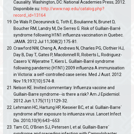
Causality. Washington, DC: National Academies Press; 2012.
Disponibile su:
http://www.nap.edu/catalog.php?
record_id=13164
De Wals P, Deceuninck G, Toth E, Boulianne N, Brunet D,
Boucher RM, Landry M, De Serres G. Risk of Guillain-Barré
syndrome following H1N1 influenza vaccination in Quebec.
JAMA. 2012 Jul 11;308(2):175-81.
Crawford NW, Cheng A, Andrews N, Charles PG, Clothier HJ,
Day B, Day T, Gates P, Macdonnell R, Roberts L, Rodriguez-
Casero V, Wijeratne T, Kiers L. Guillain-Barré syndrome
following pandemic (H1N1) 2009 influenza A immunisation
in Victoria: a self-controlled case series. Med J Aust. 2012
Nov 19;197(10):574-8.
Nelson KE. Invited commentary: Influenza vaccine and
Guillain-Barre syndrome--is there a risk? Am J Epidemiol.
2012 Jun 1;175(11):1129-32.
Lehmann HC, Hartung HP, Kieseier BC, et al. Guillain-Barre´
syndrome after exposure to inﬂuenza virus. Lancet Infect
Dis. 2010;10(9):643–653
Tam CC, O’Brien SJ, Petersen I, et al. Guillain-Barre´
syndrome and preceding infection with Campylobacter,