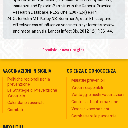
inﬂuenza and Epstein-Barr virus in the General Practice
Research Database. PLoS One. 2007;2(4):e344.
Osterholm MT, Kelley NS, Sommer A, et al. Efﬁcacy and
effectiveness of inﬂuenza vaccines: a systematic review
and meta-analysis. Lancet Infect Dis. 2012;12(1):36–44.
Condividi questa pagina:
VACCINAZIONI IN SICILIA
SCIENZA E CONOSCENZA
Politiche regionali per la
Malattie prevenibili
prevenzione
Vaccini disponibili
Le Strategie di Prevenzione
Vantaggi e rischi vaccinazioni
Vaccinale
Contro la disinformazione
Calendario vaccinale
Viaggi e vaccinazioni
Comitati
Combattere le pandemie
INFO UTILI