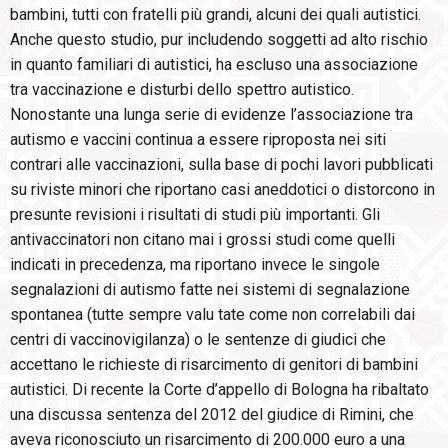
bambini, tutti con fratelli più grandi, alcuni dei quali autistici.
Anche questo studio, pur includendo soggetti ad alto rischio
in quanto familiari di autistici, ha escluso una associazione
tra vaccinazione e disturbi dello spettro autistico.
Nonostante una lunga serie di evidenze l’associazione tra
autismo e vaccini continua a essere riproposta nei siti
contrari alle vaccinazioni, sulla base di pochi lavori pubblicati
su riviste minori che riportano casi aneddotici o distorcono in
presunte revisioni i risultati di studi più importanti. Gli
antivaccinatori non citano mai i grossi studi come quelli
indicati in precedenza, ma riportano invece le singole
segnalazioni di autismo fatte nei sistemi di segnalazione
spontanea (tutte sempre valu tate come non correlabili dai
centri di vaccinovigilanza) o le sentenze di giudici che
accettano le richieste di risarcimento di genitori di bambini
autistici. Di recente la Corte d’appello di Bologna ha ribaltato
una discussa sentenza del 2012 del giudice di Rimini, che
aveva riconosciuto un risarcimento di 200.000 euro a una