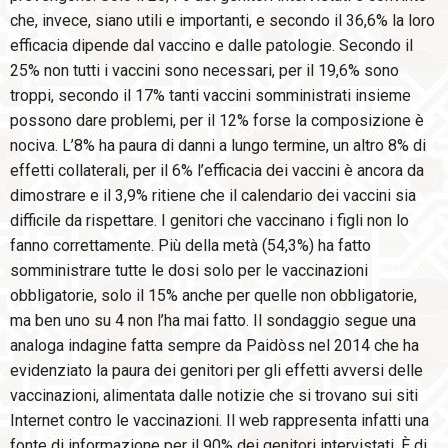
che, invece, siano utili e importanti, e secondo il 36,6% la loro
efficacia dipende dal vaccino e dalle patologie. Secondo il
25% non tutti i vaccini sono necessari, per il 19,6% sono
troppi, secondo il 17% tanti vaccini somministrati insieme
possono dare problemi, per il 12% forse la composizione è
nociva. L’8% ha paura di danni a lungo termine, un altro 8% di
effetti collaterali, per il 6% l’efficacia dei vaccini è ancora da
dimostrare e il 3,9% ritiene che il calendario dei vaccini sia
difficile da rispettare. I genitori che vaccinano i figli non lo
fanno correttamente. Più della metà (54,3%) ha fatto
somministrare tutte le dosi solo per le vaccinazioni
obbligatorie, solo il 15% anche per quelle non obbligatorie,
ma ben uno su 4 non l’ha mai fatto. Il sondaggio segue una
analoga indagine fatta sempre da Paidòss nel 2014 che ha
evidenziato la paura dei genitori per gli effetti avversi delle
vaccinazioni, alimentata dalle notizie che si trovano sui siti
Internet contro le vaccinazioni. Il web rappresenta infatti una
fonte di informazione per il 90% dei genitori intervistati. È di