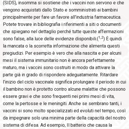
(SIDS), insomma si sostiene che i vaccini non servono e che
vengono acquistati dallo Stato e somministrati ai bambini
principalmente per fare un favore all’industria farmaceutica.
Potete trovare in bibliografia i riferimenti a siti o documenti
che spiegano nel dettaglio perché tutte queste affermazioni
1,
2
sono false, alla luce delle evidenze disponibili.(
) È quindi
la mancata o la scorretta informazione che alimenta questi
pregiudizi. Per esempio è vero che alla nascita e per alcuni
mesi il sistema immunitario non è ancora perfettamente
maturo, ma i vaccini sono costruiti in modo da attivare la
parte già in grado di rispondere adeguatamente. Ritardare
l’inizio del ciclo vaccinale significa prolungare il periodo in cui
il bambino non è protetto contro alcune malattie che possono
essere gravi e che sono frequenti nei primi mesi di vita,
come la pertosse e le meningiti. Anche se sembrano tanti, i
vaccini si sono molto specializzati ed evoluti nel tempo, così
da impegnare solo una minima parte della capacità del nostro
sistema di difesa. Ad esempio, Il batterio che causa la