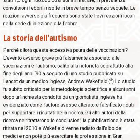
stati 1,5 ogni 100.000 dosi somministrate, in prevalenza
convulsioni febbrili risolte in breve tempo senza sequele. Le
reazioni avverse più frequenti sono state lievi reazioni locali
nella sede di iniezione o la febbre.
La storia dell’autismo
Perché allora questa eccessiva paura delle vaccinazioni?
L’evento avverso grave più falsamente associato alle
vaccinazioni è l’autismo, salito alla notorietà soprattutto alla
fine degli anni ‘90 a seguito di uno studio pubblicato su
3
Lancet da un medico inglese, Andrew Wakefield.(
) Lo studio
fu subito criticato per la metodologia scientifica e alcuni anni
dopo un’inchiesta condotta da un giornalista inglese ha
evidenziato come l’autore avesse alterato e falsificato i dati
per supportare i risultati della ricerca. Gli altri autori della
ricerca ne ritrattarono le conclusioni, la pubblicazione è stata
ritirata nel 2010 e Wakefield venne radiato dall’albo dei
medici e non poté più esercitare la professione in Gran