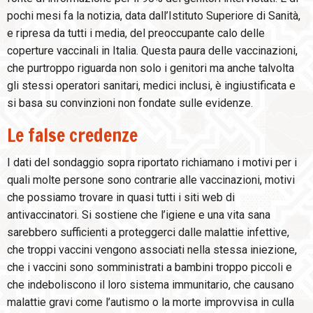
pochi mesi fa la notizia, data dall’Istituto Superiore di Sanità,
e ripresa da tutti i media, del preoccupante calo delle
coperture vaccinali in Italia. Questa paura delle vaccinazioni,
che purtroppo riguarda non solo i genitori ma anche talvolta
gli stessi operatori sanitari, medici inclusi, è ingiustificata e
si basa su convinzioni non fondate sulle evidenze.
Le false credenze
I dati del sondaggio sopra riportato richiamano i motivi per i
quali molte persone sono contrarie alle vaccinazioni, motivi
che possiamo trovare in quasi tutti i siti web di
antivaccinatori. Si sostiene che l’igiene e una vita sana
sarebbero sufficienti a proteggerci dalle malattie infettive,
che troppi vaccini vengono associati nella stessa iniezione,
che i vaccini sono somministrati a bambini troppo piccoli e
che indeboliscono il loro sistema immunitario, che causano
malattie gravi come l’autismo o la morte improvvisa in culla