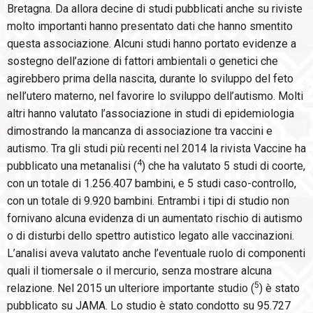
Bretagna. Da allora decine di studi pubblicati anche su riviste
molto importanti hanno presentato dati che hanno smentito
questa associazione. Alcuni studi hanno portato evidenze a
sostegno dell’azione di fattori ambientali o genetici che
agirebbero prima della nascita, durante lo sviluppo del feto
nell’utero materno, nel favorire lo sviluppo dell’autismo. Molti
altri hanno valutato l’associazione in studi di epidemiologia
dimostrando la mancanza di associazione tra vaccini e
autismo. Tra gli studi più recenti nel 2014 la rivista Vaccine ha
4
pubblicato una metanalisi (
) che ha valutato 5 studi di coorte,
con un totale di 1.256.407 bambini, e 5 studi caso-controllo,
con un totale di 9.920 bambini. Entrambi i tipi di studio non
fornivano alcuna evidenza di un aumentato rischio di autismo
o di disturbi dello spettro autistico legato alle vaccinazioni.
L’analisi aveva valutato anche l’eventuale ruolo di componenti
quali il tiomersale o il mercurio, senza mostrare alcuna
5
relazione. Nel 2015 un ulteriore importante studio (
) è stato
pubblicato su JAMA. Lo studio è stato condotto su 95.727