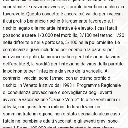
nonostante le reazioni avverse, il profilo beneficio rischio sia
favorevole. Questo concetto è ancora più valido per i vaccini,
il cui profilo beneficio rischio è largamente favorevole. Il
rischio legato alle malattie infettive è elevato. I casi fatali
possono essere 1/3.000 nel morbillo, 3/100 nel tetano, 1/20
nella difterite e nella pertosse, 5/100 nella poliomielite. Le
complicanze gravi includono per esempio la paralisi per
infezione da polio, la cirrosi epatica per l’infezione da virus
dell’epatite B, la sordità per l’infezione da virus della parotite,
la polmonite per l’infezione da virus della varicella. Al
contrario i vaccini sono farmaci con un ottimo profilo di
rischio. In Veneto è attivo dal 1993 il Programma Regionale
di consulenza prevaccinale e sorveglianza degli eventi
avversi a vaccinazione “Canale Verde”. In oltre venti anni di
attività, con quasi trenta milioni di dosi di vaccino
somministrate in regione, non è stato segnalato alcun caso
fatale nei bambini e adulti vaccinati e gli eventi gravi sono