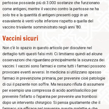
pertosse possiede più di 3.000 sostanze che funzionano
come antigeni, mentre il vaccino contro la pertosse ne ha
solo tre e la quantità di antigeni presenti oggi in un
esavalente è venti volte inferiore rispetto a quella del
vaccino trivalente somministrato negli anni ‘80.
Vaccini sicuri
Non c’è lo spazio in questo articolo per discutere nel
dettaglio tutti questi falsi miti. Ci limitiamo quindi ad alcune
osservazioni che riguardano principalmente la sicurezza dei
vaccini. I vaccini sono farmaci e come tutti i farmaci possono
provocare eventi avversi. In medicina si utilizzano spesso
farmaci in prevenzione primaria, per prevenire cioè patologie
di cui il paziente non soffre. Ma nessuno rifiuta di assumere
per esempio una compressa di acido acetilsalicilico per
prevenire l’infarto o l’eparina per prevenire una trombosi
dopo un intervento chirurgico. Si pensa giustamente che il
farmaco sia efficace nel prevenire queste malattie e che,