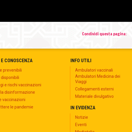
no source
no source
no source
no source
no source
no source
no source
no source
no source
no source
00:00/00:00
Condividi questa pagina:
 E CONOSCENZA
INFO UTILI
e prevenibili
Ambulatori vaccinali
Ambulatori Medicina dei
 disponibili
Viaggi
i e rischi vaccinazioni
Collegamenti esterni
 la disinformazione
Materiale divulgativo
e vaccinazioni
tere le pandemie
IN EVIDENZA
Notizie
Eventi