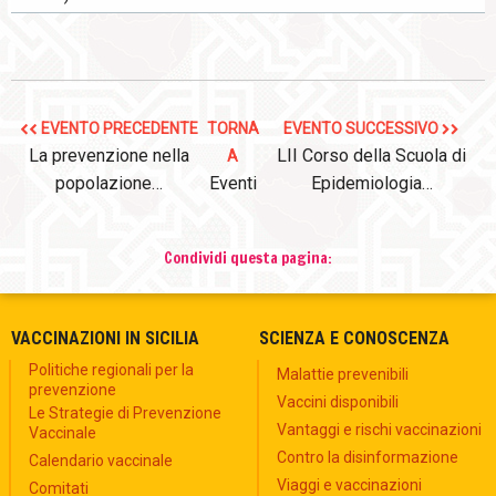
EVENTO PRECEDENTE
TORNA
EVENTO SUCCESSIVO
La prevenzione nella
LII Corso della Scuola di
A
popolazione…
Eventi
Epidemiologia…
Condividi questa pagina:
VACCINAZIONI IN SICILIA
SCIENZA E CONOSCENZA
Politiche regionali per la
Malattie prevenibili
prevenzione
Vaccini disponibili
Le Strategie di Prevenzione
Vantaggi e rischi vaccinazioni
Vaccinale
Contro la disinformazione
Calendario vaccinale
Viaggi e vaccinazioni
Comitati