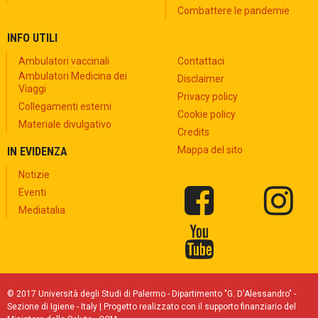
Combattere le pandemie
INFO UTILI
Ambulatori vaccinali
Contattaci
Ambulatori Medicina dei
Disclaimer
Viaggi
Privacy policy
Collegamenti esterni
Cookie policy
Materiale divulgativo
Credits
Mappa del sito
IN EVIDENZA
Notizie
Eventi
Mediatalia
© 2017 Università degli Studi di Palermo - Dipartimento "G. D'Alessandro" -
Sezione di Igiene - Italy | Progetto realizzato con il supporto finanziario del